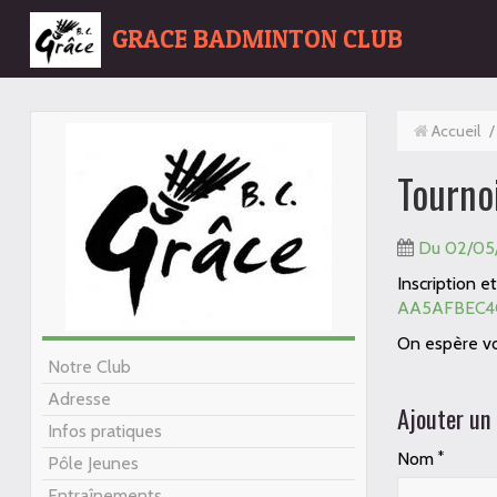
GRACE BADMINTON CLUB
Accueil
/
Tourno
Du 02/05
Inscription et
AA5AFBEC4
On espère vo
Notre Club
Adresse
Ajouter un
Infos pratiques
Nom
Pôle Jeunes
Entraînements