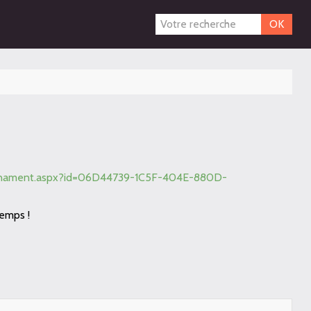
OK
ournament.aspx?id=06D44739-1C5F-404E-880D-
temps !