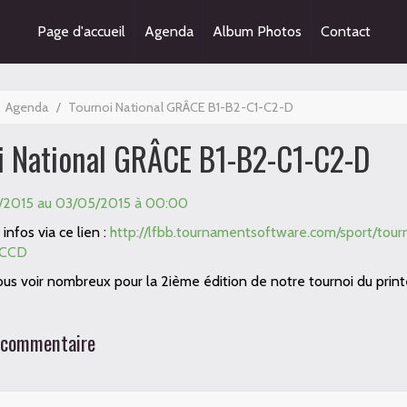
Page d'accueil
Agenda
Album Photos
Contact
Agenda
/
Tournoi National GRÂCE B1-B2-C1-C2-D
i National GRÂCE B1-B2-C1-C2-D
/2015
au 03/05/2015
à 00:00
 infos via ce lien :
http://lfbb.tournamentsoftware.com/sport/t
CCD
us voir nombreux pour la 2ième édition de notre tournoi du prin
 commentaire