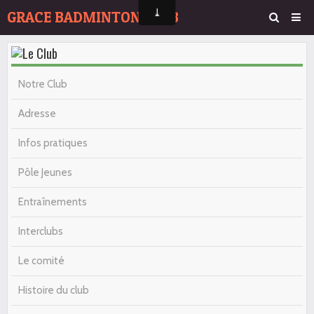
GRACE BADMINTON CLUB
Page d'accueil
Agenda
Notre Club
Album Photos
Adresse
Contact
Infos pratiques
Pôle Jeunes
Entraînements
Interclubs
Le comité
Histoire du club