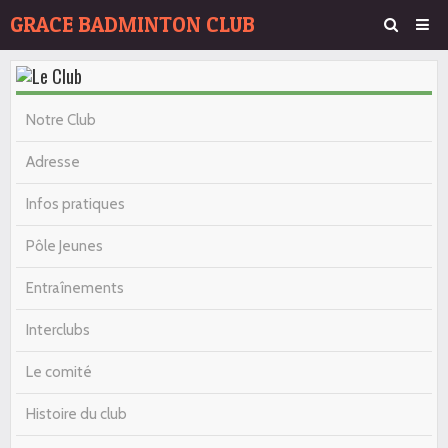
GRACE BADMINTON CLUB
Page d'accueil
Agenda
Notre Club
Album Photos
Adresse
Contact
Infos pratiques
Pôle Jeunes
Entraînements
Interclubs
Le comité
Histoire du club