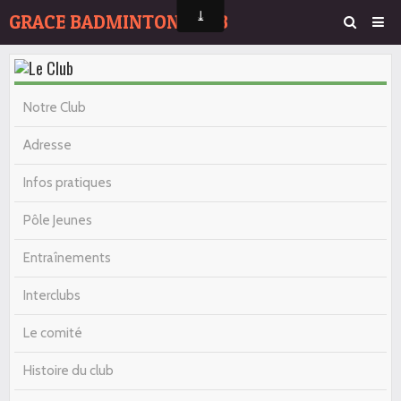
GRACE BADMINTON CLUB
Page d'accueil
Agenda
Notre Club
Album Photos
Adresse
Contact
Infos pratiques
Pôle Jeunes
Entraînements
Interclubs
Le comité
Histoire du club