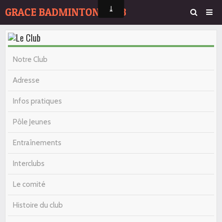
GRACE BADMINTON CLUB
Page d'accueil
Agenda
Notre Club
Album Photos
Adresse
Contact
Infos pratiques
Pôle Jeunes
Entraînements
Interclubs
Le comité
Histoire du club