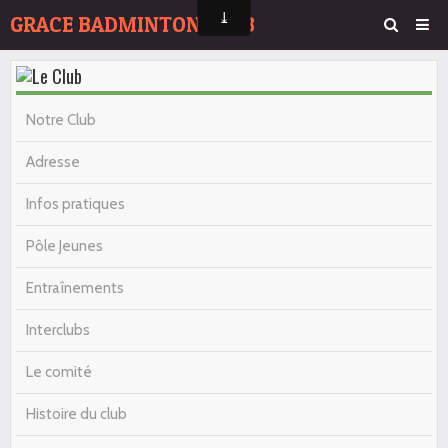
GRACE BADMINTON CLUB
Page d'accueil
Agenda
Notre Club
Album Photos
Adresse
Contact
Infos pratiques
Pôle Jeunes
Entraînements
Interclubs
Le comité
Histoire du club