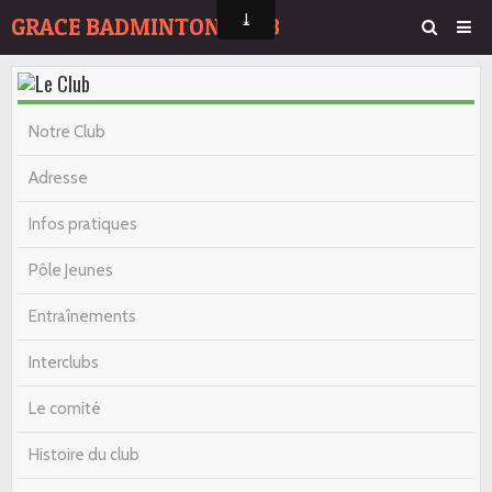
GRACE BADMINTON CLUB
Page d'accueil
Agenda
Notre Club
Album Photos
Adresse
Contact
Infos pratiques
Pôle Jeunes
Entraînements
Interclubs
Le comité
Histoire du club