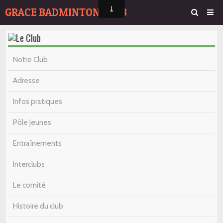
GRACE BADMINTON CLUB
Page d'accueil
Agenda
Notre Club
Album Photos
Adresse
Contact
Infos pratiques
Pôle Jeunes
Entraînements
Interclubs
Le comité
Histoire du club