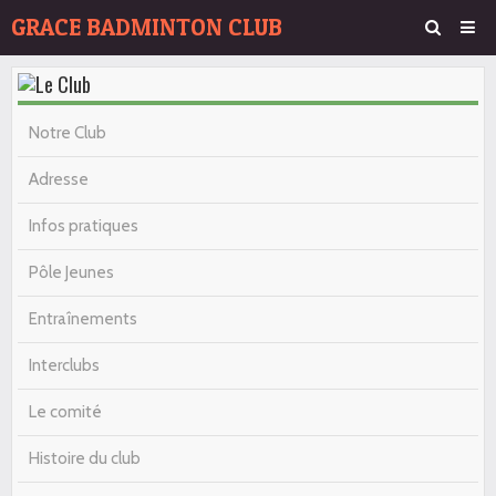
GRACE BADMINTON CLUB
Page d'accueil
Agenda
Notre Club
Album Photos
Adresse
Contact
Infos pratiques
Pôle Jeunes
Entraînements
Interclubs
Le comité
Histoire du club