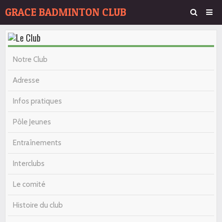
GRACE BADMINTON CLUB
Page d'accueil
Agenda
Notre Club
Album Photos
Adresse
Contact
Infos pratiques
Pôle Jeunes
Entraînements
Interclubs
Le comité
Histoire du club