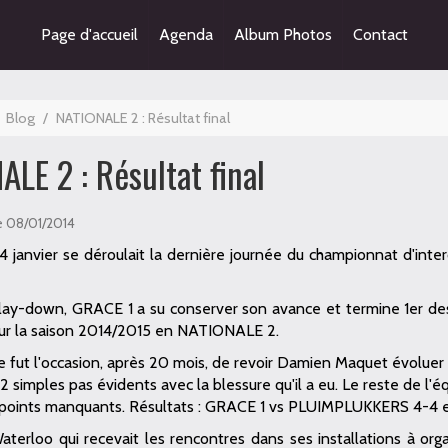
Page d'accueil
Agenda
Album Photos
Contact
Blog
/
NATIONALE 2 : Résultat final
LE 2 : Résultat final
e 08/01/2014
 janvier se déroulait la dernière journée du championnat d'int
lay-down, GRACE 1 a su conserver son avance et termine 1er de
ur la saison 2014/2015 en NATIONALE 2.
 fut l'occasion, après 20 mois, de revoir Damien Maquet évoluer d
 simples pas évidents avec la blessure qu'il a eu. Le reste de l'équ
s points manquants. Résultats : GRACE 1 vs PLUIMPLUKKERS 4-4
aterloo qui recevait les rencontres dans ses installations à org