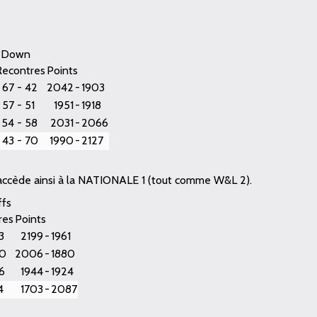
y-Down
Recontres
Points
67
-
42
2042
-
1903
57
-
51
1951
-
1918
54
-
58
2031
-
2066
43
-
70
1990
-
2127
accède ainsi à la NATIONALE 1 (tout comme W&L 2).
ffs
res
Points
3
2199
-
1961
0
2006
-
1880
6
1944
-
1924
4
1703
-
2087