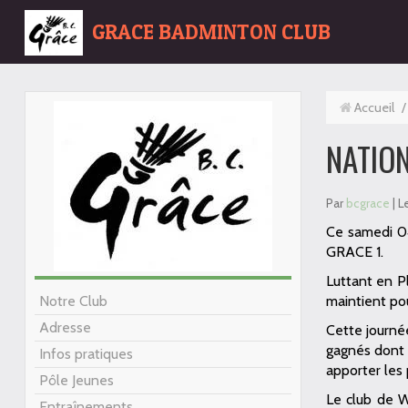
GRACE BADMINTON CLUB
Accueil
/
NATIONA
Par
bcgrace
| L
Ce samedi 04
GRACE 1.
Luttant en P
Notre Club
maintient po
Adresse
Cette journée
gagnés dont 2
Infos pratiques
apporter le
Pôle Jeunes
Le club de W
Entraînements