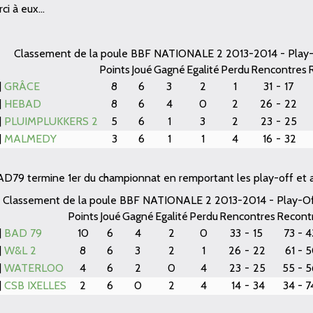
i à eux...
Classement de la poule BBF NATIONALE 2 2013-2014 - Pla
Points
Joué
Gagné
Egalité
Perdu
Rencontres
]
GRÂCE
8
6
3
2
1
31
-
17
]
HEBAD
8
6
4
0
2
26
-
22
]
PLUIMPLUKKERS 2
5
6
1
3
2
23
-
25
]
MALMEDY
3
6
1
1
4
16
-
32
AD79 termine 1er du championnat en remportant les play-off et 
Classement de la poule BBF NATIONALE 2 2013-2014 - Play-O
Points
Joué
Gagné
Egalité
Perdu
Rencontres
Recont
]
BAD 79
10
6
4
2
0
33
-
15
73
-
4
]
W&L 2
8
6
3
2
1
26
-
22
61
-
5
]
WATERLOO
4
6
2
0
4
23
-
25
55
-
5
]
CSB IXELLES
2
6
0
2
4
14
-
34
34
-
7