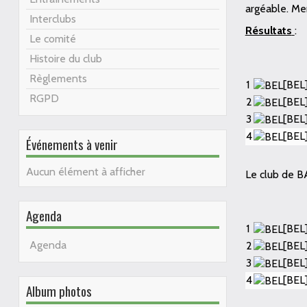
argéable. Merc
Interclubs
Résultats
:
Le comité
Histoire du club
Règlements
1
[BEL
RGPD
2
[BEL
3
[BEL
4
[BEL
Événements à venir
Aucun élément à afficher
Le club de B
Agenda
1
[BEL
Agenda
2
[BEL
3
[BEL
4
[BEL
Album photos