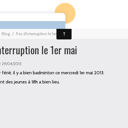
Page d'accueil
Agenda
Album Photos
Contact
Blog
/
Pas d'interruption le 1er mai
nterruption le 1er mai
e 29/04/2013
r férié, il y a bien badminton ce mercredi 1er mai 2013.
t des jeunes à 18h a bien lieu.