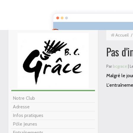
GRACE BADMINTON CLUB
Accueil
/
Pas d'i
Par
bcgrace
| L
Malgré le jou
L'entraînemen
Notre Club
Adresse
Infos pratiques
Pôle Jeunes
Entraînements