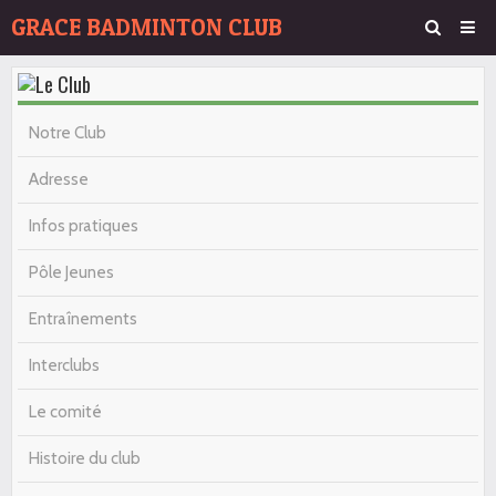
GRACE BADMINTON CLUB
Page d'accueil
Agenda
Notre Club
Album Photos
Adresse
Contact
Infos pratiques
Pôle Jeunes
Entraînements
Interclubs
Le comité
Histoire du club