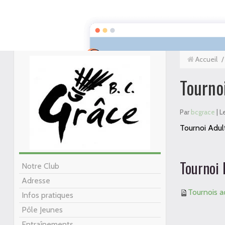
GRACE BADMINTON CLUB
Accueil
/
Tourno
Par
bcgrace
| L
Tournoi Adu
Tournoi 
Notre Club
Adresse
Tournois a
Infos pratiques
Pôle Jeunes
Entraînements